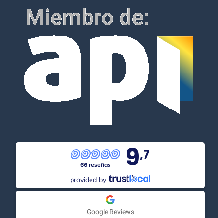
9
,7
66 reseñas
provided by
Google Reviews