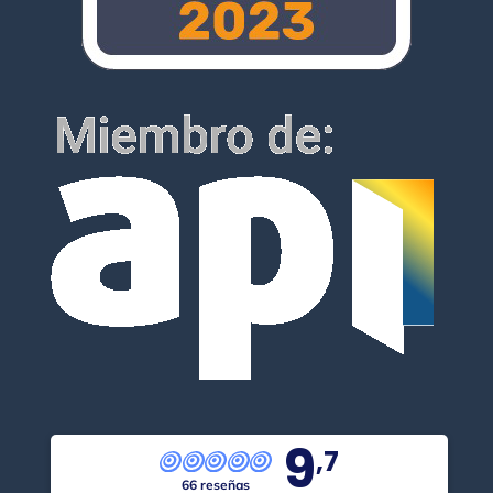
9
,7
66 reseñas