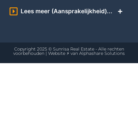
Lees meer (Aansprakelijkheid)...
Copyright 2025 © Sunrisa Real Estate - Alle rechten
voorbehouden | Website ⚡ van
Alphashare Solutions