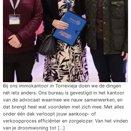
Bij ons immokantoor in Torrevieja doen we de dingen
nét iets anders. Ons bureau is gevestigd in het kantoor
van de advocaat waarmee we nauw samenwerken, en
dat brengt heel wat voordelen met zich mee. Met alles
onder één dak verloopt jouw aankoop- of
verkoopproces efficiënter en zorgelozer. Van het vinden
van je droomwoning tot […]